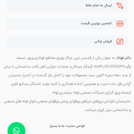
ارسال به تمام نقاط
تضمین بهترین قیمت
فروش چکـی
دکتر فولاد
به عنوان یکی از قدیمی ترین مراکز توزیع مقاطع فولادی،ورق، تسمه
وگردmo40,CK,VCN,SPK ,گرمکار سردکار و عملیات حرارتی،آهن الات ساختمانی با بیش
از چند دهه تجربه اکنون سبد محصولات خود را کامل تراز گذشته در اختیار مشتریان
گرامی قرار داده است. و همچنین آماده همکاری با کلیه تولید کنندگان صنایع فلزی
ازجمله ورق آلیاژی،شیرآلات صنعتی،لوله سیلندری،لوله
مانیسمان،ناودانی،پروفیل،تیرآهن،ورقهای روغنی ورقهای صنعتی،انواع لوله های صنعتی
و ساختمانی،میل کروم میباشد.
طراحی سایت: به ما بسپار