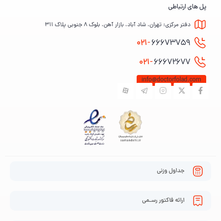
پل های ارتباطی
دفتر مرکزی: تهران، شاد آباد، بازار آهن، بلوک ۸ جنوبی پلاک ۳۱۱
021-
66673759
021-
66672677
info@doctorfolad.com
جداول وزنی
ارائه فاکتور رسـمی