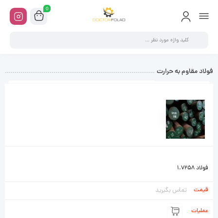
0
فولاد مقاوم به حرارت
عکس
کد
نام
واحـد
قیمت
عملیات
فولاد 1.7258
تماس بگیرید