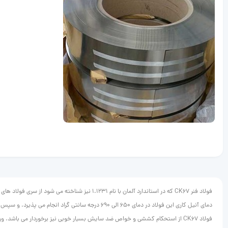
فولاد فنر CK67 که در استاندارد آلمان با نام 1.1231 نیز شناخته می شود از سری فولاد های آلیاژی و ورق فولادی می باشد که دارای استفاده های بسیار بالایی در صنعت می باشد. این فولاد آلیاژی و فولاد فنر با نام 1070 نیز معروف می باشد.
دمای آنیل کاری این فولاد در دمای 650 الی 690 درجه سانتی گراد انجام می پذیرد. و سپس به مدت 2 ساعت نگهداری می شود. پس از این عملیات، فولاد را در کوره تا دمای 650 درجه سانتی کراد سر می نمایند.
فولاد CK67 از استحکام کششی و خواص ضد سایش بسیار خوبی نیز برخوردار می باشد