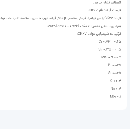
انعطاف نشان بدهد.
قیمت فولاد فنر CK67:
فولاد CK67 را می توانید قیمتی مناسب از دکتر فولاد تهیه بنمایید. متاسفانه به ع
بفرمایید. تلفن تماس: 02166672577 – 09128686710
ترکیبات شیمیایی فولاد CK67:
C: 0.73 – 0.65
Si: 0.35 – 0.15
Mn: 0.9 – 0.6
P: 0.025
S: 0.025
Cr: 0.4
Ni: 0.4
Mo: 0.1