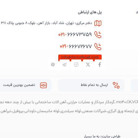
د
پل های ارتباطی
دفتر مرکزی: تهران، شاد آباد، بازار آهن، بلوک ۸ جنوبی پلاک ۳۱۱
021-
66673759
021-
66672677
info@doctorfolad.com
ارسال به تمام نقاط
تضمین بهترین قیمت
به عنوان یکی از قدیمی ترین مراکز توزیع مقاطع فولادی،ورق، تسمه وگردmo40,CK,VCN,SPK ,گرمکار سردکار و عملیات حرارتی،آهن
ی ازجمله ورق آلیاژی،شیرآلات صنعتی،لوله سیلندری،لوله مانیسمان،ناودانی،پروفیل،تیرآهن،
طراحی سایت: به ما بسپار