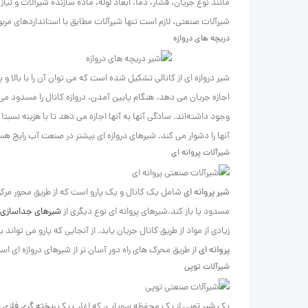
مانند نوع جریان، فشار، دما، ابعاد لوله، ماده سازنده شیرآلات و نیا
شیرآلات صنعتی، لازم است تنها شیرآلات مطابق با استانداردهای مربو
دریچه های دروازه
شیر دروازه ای از کانالی تشکیل شده است که می توان آن را با بالا و پ
اجازه جریان می دهد. هنگام پایین آمدن، دروازه کانال را مسدود می
وجود داشته‌اند. سادگی آنها به آنها اجازه می دهد تا با هزینه نسبت
آنها را دشوار می کند. شیرهای دروازه ای بیشتر در صنعت آب رایج هس
شیرآلات پروانه ای
شیر پروانه ای
شامل یک کانال و یک پارو است که از طریق محور مرکز
مسدود یا باز کند.شیرهای پروانه ای نوع دیگری از
شیرهای جداسازی
زیادی از مواد از طریق کانال جریان یابد. از آنجایی که پارو می توان
پروانه ای
از طریق محرک های راه دور آسان تر از شیرهای دروازه ای اس
شیرآلات توپی
یک
شیر توپی
از یک محفظه سوپاپ، که اغلب یک
ریخته گری فلزی
ا