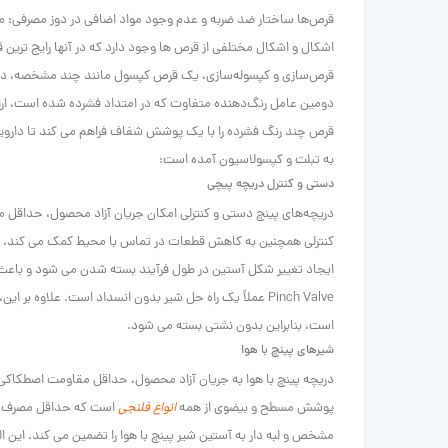
قرص‌ها ساختار ضد ضربه و عدم وجود مواد اضافی در دوز مصرفی: مان
اشکال و اشکال مختلفی از قرص ها وجود دارد که در آنها رایج ترین
قرص‌سازی و کپسوله‌سازی، یک قرص کپسول مانند چند مشخصه، دولای
دومین عامل رنگ‌دهنده متفاوت که در امتداد فشرده شده است، ار
قرص چند رنگ فشرده را با یک پوشش شفاف فراهم می کند تا دارویی 
به تبلت و کپسولاسیون آمده است:
دستی و کنترل دریچه پیچی
دریچه‌های پینچ دستی و کنترلی امکان جریان آزاد محصول، حداقل مق
کنترلی همچنین به کاهش قطعات در تماس با محیط کمک می کند، آست
ایجاد تغییر شکل آستین در طول فرآیند بسته شدن می شود و باعث م
Pinch Valve عملاً یک راه حل شیر بدون انسداد است. علاوه
است، بنابراین بدون نشتی بسته می شود.
شیرهای پینچ با هوا
دریچه پینچ با هوا به جریان آزاد محصول، حداقل مقاومت اصطکاکی، 100% بدون نشتی، بدون انسداد و وزن خالص کم اجازه می د
پوشش مسطح و بیضوی از همه
انواع فلنجی
است که حداقل مصرف هو
مشخص و لبه دار به آستین شیر پینچ با هوا را تضمین می کند.
این ا