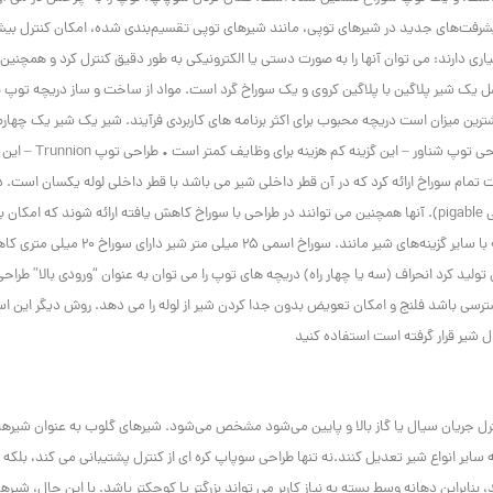
 پیشرفت‌های جدید در شیرهای توپی، مانند شیرهای توپی تقسیم‌بندی شده، امکان کنترل بیشت
یاری دارند: می توان آنها را به صورت دستی یا الکترونیکی به طور دقیق کنترل کرد و همچنی
 یک شیر پلاگین با پلاگین کروی و یک سوراخ گرد است. مواد از ساخت و ساز دریچه توپ ب
ین میزان است دریچه محبوب برای اکثر برنامه های کاربردی فرآیند.
شیر یک شیر یک چهارم
چرخشی است. دو گزینه اصلی برای طراحی شیر توپی وجود دارد • طراحی توپ شناور – این گزینه کم هز
رت تمام سوراخ ارائه کرد که در آن قطر داخلی شیر می باشد
با قطر داخلی لوله یکسان است. د
طرح عبور اسکراپر برای تمیز کردن لوله ها می باشد امکان پذیر (طراحی pigable). آنها همچنین می توانند در طراحی با سوراخ کاهش یافته ارائه شوند که امکا
با سایر گزینه‌های شیر مانند.
سوراخ اسمی 25 میلی متر شیر دارای سوراخ 20 میل
ولید کرد انحراف (سه یا چهار راه) دریچه های توپ را می توان به عنوان “ورودی بالا” طراحی
سترسی باشد
فلنج و امکان تعویض بدون جدا کردن شیر از لوله را می دهد. روش دیگر این ا
 شیر قرار گرفته است استفاده کنید
ر افقی که برای کنترل جریان سیال یا گاز بالا و پایین می‌شود مشخص می‌شود. شیرهای گلوب به عنوان شیره
سایر انواع شیر تعدیل کنند.نه تنها طراحی سوپاپ کره ای از کنترل پشتیبانی می کند، بلکه
بنابراین دهانه وسط بسته به نیاز کاربر می تواند بزرگتر یا کوچکتر باشد. با این حال، شیره