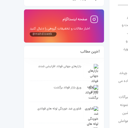
صفحه اینستاگرام
ت و
اخبار مقالات و تخفیفات گروهی را دنبال کنید
@mahdisweb
و
ورد
آخرین مطالب
بازارهای جهانی فولاد افزایشی شدند
 چرخد
اده می
ورق بازار فولاد برگشت
رآلات
نمونه
فناوری ضد خوردگی لوله های فولادی
شین
عواملی