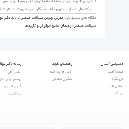
1- کمپانی های خارجی از جمله اتحادیه اروپا که در زمینه تولید شیرآلات صنعتی فعالیت میکنند.
2- شرکت‌های داخلی معتبری مانند شایگان شیر، شیرپلاست، فولاد قزوین و شیرپویا
مقاله های پیشنهادی :
معرفی بهترین شیرآلات صنعتی از دید دکتر فول
شیرآلات صنعتی: راهنمای جامع انواع آن و کاربردها
دسترسی آسـان
راهنمـای خرید
رسانه دکتر فولا
صفحه اصلی
روش ها پرداخت
اخبار آهن
فروشگاه
پیگیری سفارش
پرسش و پاسخ
تماس با ما
گالری تصاویر
وبلاگ
پادکست