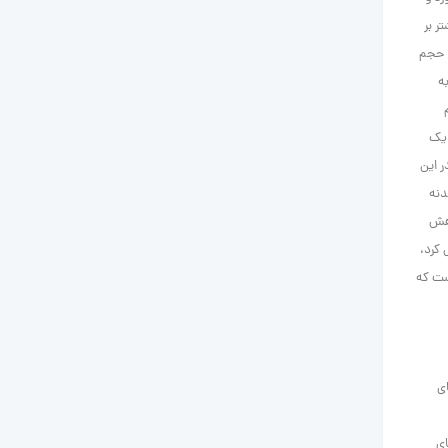
ر بر
ن حجم
ه
ینه برای وظایف کمتر است • طراحی توپ Trunnion – این یک
ر این
ن بدنه
ی متری کاهش
 کرد،
ست که
ای
ای