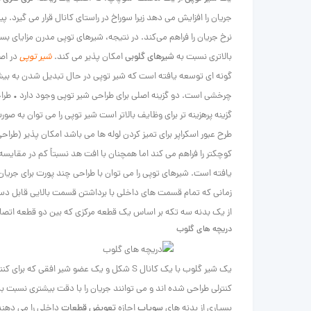
جریان را افزایش می دهد زیرا سوراخ در راستای کانال قرار می گیرد.
نرخ جریان را فراهم می‌کند. در نتیجه، شیرهای توپی مدرن مزایای بس
بالاتری نسبت به
شیرهای گلوبی
امکان پذیر می کند.
شیر توپی
در اصل
گونه ای توسعه یافته است که شیر توپی در حال تبدیل شدن به بیشتر
گزینه پرهزینه تر برای وظایف بالاتر است شیر توپی را می توان به صو
کوچکتر را فراهم می کند اما همچنان با افت هد نسبتاً کم در مقایسه 
یافته است. شیرهای توپی را می توان با طراحی چند پورت برای جریان ت
زمانی که تمام قسمت های داخلی با برداشتن قسمت بالایی قابل د
از یک بدنه سه تکه بر اساس یک قطعه مرکزی که بین دو قطعه اتصال
دریچه های گلوب
یک شیر گلوب با یک کانال S شکل و یک عضو شی
کنترلی طراحی شده اند و می توانند جریان را با دقت بیشتری نسبت به 
بسیاری از بدنه های
سوپاپ
اجازه
تعویض قطعات
داخلی را می دهند، 