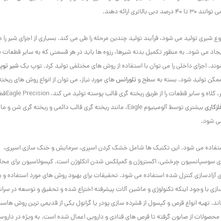
ی ارائه دهند.
ع شیری تولید می شود، فرآیند تولید چندین مرحله را طی می کند. بسیاری از اجزای شیر را 
جاد می شود. به منظور تکمیل بدنه شیرها، رزوه ها باید در هر قسمتی که به سایر قطعات شیر
د. اجزای داخلی را می توان با استفاده از روش های مختلفی تولید کرد. توپ یک
شیر توپ
ممکن تولید شود. بسته به سطح و
تلورانس
های مورد نیاز، می توان از انواع روش های ریخته
فلز برای تولید اجزای شیر استفاده کرد. Eagle Alloy
لزکاری
بیشتری توسط آلومینیوم Eagle، مانند ریخته گری قالب دائمی و ریخته گری شن و 
می شود.
 استفاده می شود. این تکنیک ها شامل خشک کردن اسپری، سرمایش و خنک سازی اسپری،
ازی سوسپانسیون چرخشی، اکستروژن و کمپلکس شدن انکلوژن است. کپسولاسیون برای مح
رای آزادسازی کنترل شده استفاده می شود. تحقیقات برای بهبود روش های مورد استفاده و ی
زی با وجود اینکه تکنولوژی و ماشین آلات پیشرفته اختراع شده و تحقیق و توسعه در سراس
ند. تهیه انواع قرص و کپسول از فشرده سازی پودر یا گرانول یکی از قدیمی ترین روش هاست
حصولات از صابون گرفته تا قرص های قنادی و دارویی اعمال شده است. به ویژه در داروس