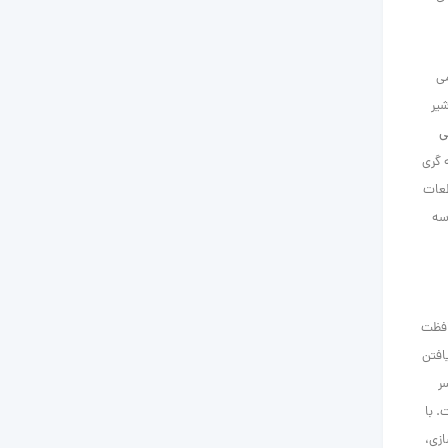
می
 ​​
ی
 گری
 محفظه های شیر، کلاه و سایر قطعات را از طریق ریخته گری قالب پوسته تولید می کند. Eagle Precisionقطعات
ماسه
افظت
افتن
ر
. با
ازی،