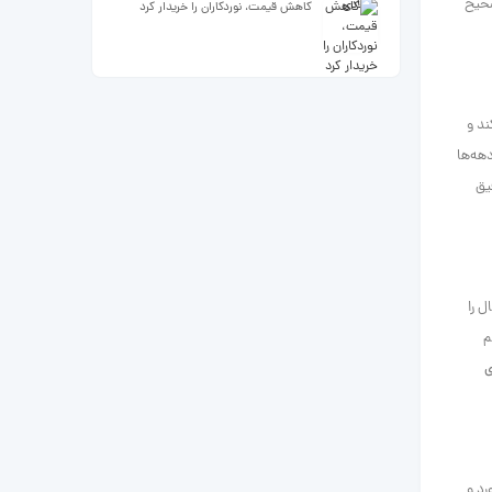
صحیح
کاهش قیمت، نوردکاران را خریدار کرد
ند و
هه‌ها
یق
 را
م
ی
رد و