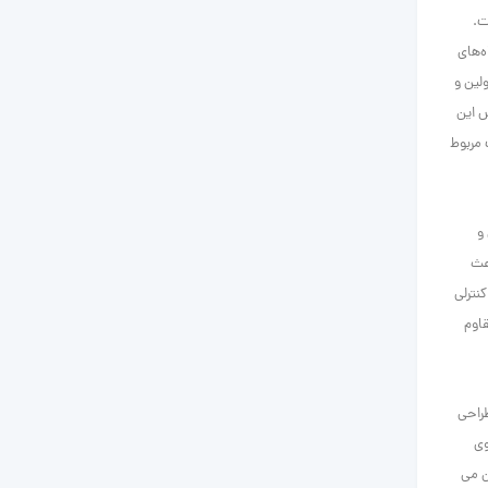
ت.
ه‌های
لین و
 این
 مربوط
و
عث
نترلی
قاوم
طراحی
وی
ن می