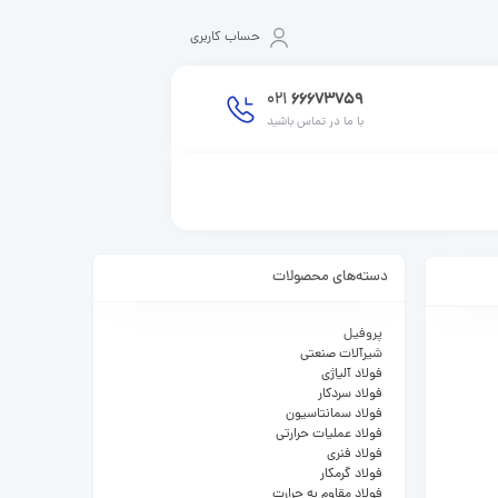
حساب کاربری
021
66673759
با ما در تماس باشید
دسته‌های محصولات
پروفیل
شیرآلات صنعتی
فولاد آلیاژی
فولاد سردکار
فولاد سمانتاسیون
فولاد عملیات حرارتی
فولاد فنری
فولاد گرمکار
فولاد مقاوم به حرارت