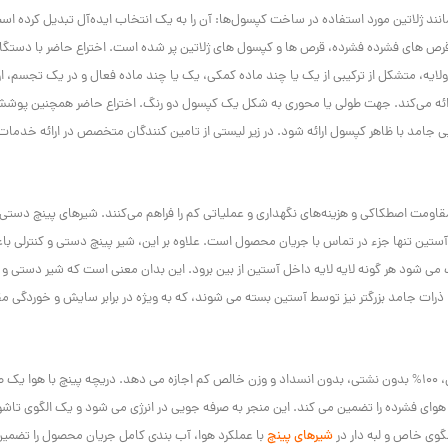
ند ژلاتین مورد استفاده در ساخت کپسول‌ها: آن را به یک انتخاب ایده‌آل تبدیل کرده اس
 قرص های فشرده فشرده، قرص ها و کپسول های ژلاتین پر شده است. اختراع حاضر با دستگا
ه، متشکل از ترکیبی از یک یا چند ماده کمکی، یک یا چند ماده فعال و در یک تجسم، او
ائه می‌کند. جهت طولی یا محوری به شکل یک کپسول دو رنگ. اختراع حاضر همچنین پوشش
جامد با ظاهر کپسول ارائه شود. در زیر لیستی از تامین کنندگان متخصص در ارائه خدمات
اومت اصطکاکی و هزینه‌های نگهداری و عملیاتی کم را فراهم می‌کنند. شیرهای پینچ دستی 
ین تنها جزء در تماس با جریان محصول است. علاوه بر این، شیر پینچ دستی و کنترلی با
ی شود هر گونه لایه لایه داخل آستین از بین برود. این بدان معنی است که شیر دستی و ک
 بر این، ذرات جامد بزرگتر نیز توسط آستین بسته می شوند، که به ویژه در برابر سایش و خوردگی م
هد.
دریچه پینچ با هوا یک 
ای فشرده را تضمین می کند.
این منجر به صرفه جویی در انرژی می شود و یک الگوی تاش
لگوی خاص و لبه دار در
شیرهای پینچ
با عملکرد هوا، آب بندی کامل جریان محصول را تضمی