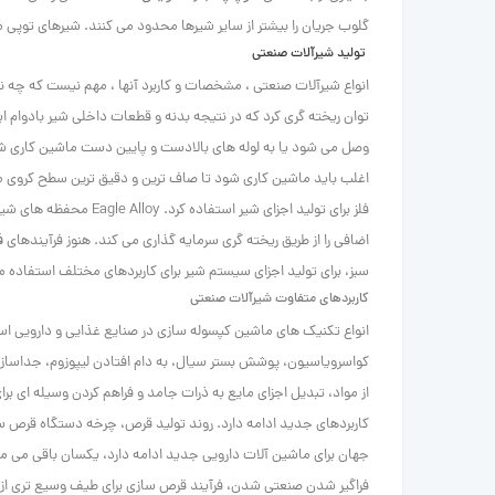
گلوب جریان را بیشتر از سایر شیرها محدود می کنند. شیرهای توپی می توانند 30 تا 40 درصد دبی بالاتر
تولید شیرآلات صنعتی
انواع شیرآلات صنعتی ، مشخصات و کاربرد آنها ، مهم نیست که چه نو
توان ریخته گری کرد که در نتیجه بدنه و قطعات داخلی شیر بادوام ای
وصل می شود یا به لوله های بالادست و پایین دست ماشین کاری شون
اغلب باید ماشین کاری شود تا صاف ترین و دقیق ترین سطح کروی 
اضافی را از طریق ریخته گری سرمایه گذاری می کند. هنوز فرآیندهای
ف
سبز، برای تولید اجزای سیستم شیر برای کاربردهای مختلف استفاده 
کاربردهای متفاوت شیرآلات صنعتی
انواع تکنیک های ماشین کپسوله سازی در صنایع غذایی و دارویی
کواسرویاسیون، پوشش بستر سیال، به دام افتادن لیپوزوم، جداس
از مواد، تبدیل اجزای مایع به ذرات جامد و فراهم کردن وسیله ای ب
کاربردهای جدید ادامه دارد. روند تولید قرص، چرخه دستگاه قرص سا
جهان برای ماشین آلات دارویی جدید ادامه دارد، یکسان باقی می ما
فراگیر شدن صنعتی شدن، فرآیند قرص سازی برای طیف وسیع تری از م