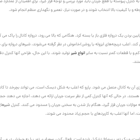
ز به کنترل پیوسته یا قطع جریان باید مورد بررسی و توجه قرار گیرد. برای اطمینان از عملکرد 
طه و با کیفیت بالا انتخاب شوند و در صورت نیاز، تعمیر و نگهداری منظم انجام شود.
ایین بردن یک دروازه فلزی باز یا بسته کرد. هنگامی که بالا می رود، دروازه کانال را پاک می ک
 کند. اغلب دریچه‌های ایزوله یا روشن/خاموش در نظر گرفته می‌شوند، شیرهای دروازه برای د
ا کم و با قطعات کمتر نسبت به سایر
انواع شیر
تولید شوند. با این حال، طراحی آنها کنترل دق
تند.
ی آن به کانال متصل می شود. پارو که اغلب به شکل دیسک است، می تواند بچرخد تا کانال
هستند. در حالی که آنها کنترل کمی از نظر سرعت جریان ارائه می دهند، اجازه می دهند حج
د به موازات جریان قرار گیرد، هنگام باز شدن به سختی جریان را مسدود می کنند. کنترل
شیرها
ت، اما آنها اغلب به کاربردهای با حجم زیاد محدود می شوند.
ست، و یک توپ سوراخ تشکیل شده است. فعال کردن
سوپاپ
، توپ را به چرخش در می آو