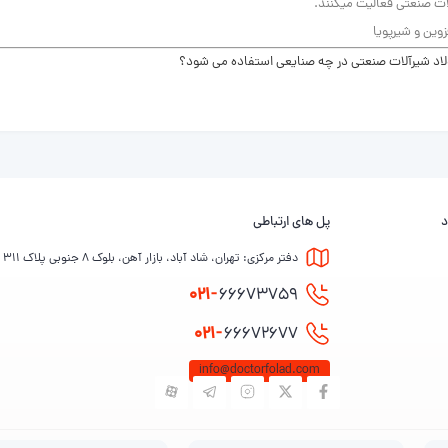
اد
شیرآلات صنعتی در چه صنایعی استفاده می شود؟
د
پل های ارتباطی
دفتر مرکزی: تهران، شاد آباد، بازار آهن، بلوک ۸ جنوبی پلاک ۳۱۱
021-
66673759
021-
66672677
info@doctorfolad.com