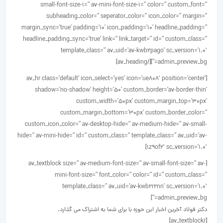
small-font-size-1=” av-mini-font-size-1=” color=” custom_font=”
subheading_color=” seperator_color=” icon_color=” margin=”
margin_sync=’true’ padding=’10’ icon_padding=’10’ headline_padding=”
headline_padding_sync=’true’ link=” link_target=” id=” custom_class=”
template_class=” av_uid=’av-kwb2pago’ sc_version=’1.0′
admin_preview_bg=”][/av_heading]
[av_hr class=’default’ icon_select=’yes’ icon=’ue808′ position=’center’
shadow=’no-shadow’ height=’50’ custom_border=’av-border-thin’
custom_width=’50px’ custom_margin_top=’30px’
custom_margin_bottom=’30px’ custom_border_color=”
custom_icon_color=” av-desktop-hide=” av-medium-hide=” av-small-
hide=” av-mini-hide=” id=” custom_class=” template_class=” av_uid=’av-
1z9of2′ sc_version=’1.0′]
[av_textblock size=” av-medium-font-size=” av-small-font-size=” av-
mini-font-size=” font_color=” color=” id=” custom_class=”
template_class=” av_uid=’av-kwb2r2nn’ sc_version=’1.0′
admin_preview_bg=”]
دکتر فولاد آخرین اخبار این حوزه با برای شما به اشتراک می گذارد.
[/av_textblock]