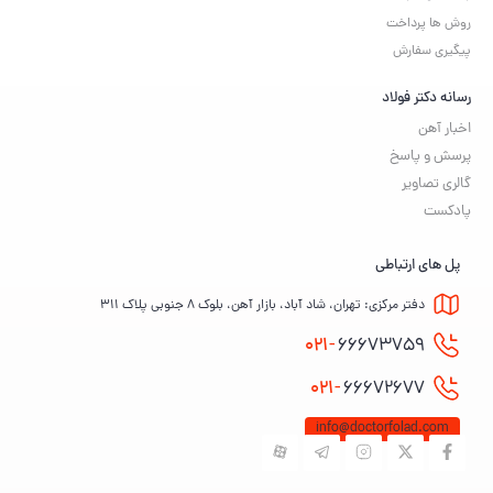
روش ها پرداخت
پیگیری سفارش
رسانه دکتر فولاد
اخبار آهن
پرسش و پاسخ
گالری تصاویر
پادکست
پل های ارتباطی
دفتر مرکزی: تهران، شاد آباد، بازار آهن، بلوک ۸ جنوبی پلاک ۳۱۱
021-
66673759
021-
66672677
info@doctorfolad.com