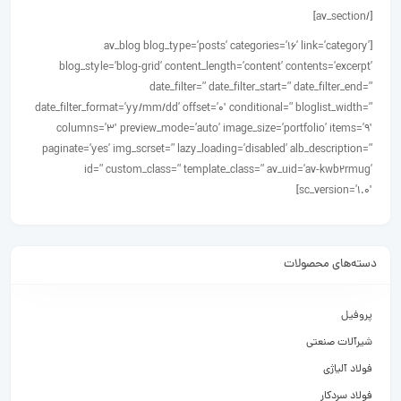
[/av_section]
[av_blog blog_type=’posts’ categories=’16’ link=’category’
blog_style=’blog-grid’ content_length=’content’ contents=’excerpt’
date_filter=” date_filter_start=” date_filter_end=”
date_filter_format=’yy/mm/dd’ offset=’0′ conditional=” bloglist_width=”
columns=’3′ preview_mode=’auto’ image_size=’portfolio’ items=’9′
paginate=’yes’ img_scrset=” lazy_loading=’disabled’ alb_description=”
id=” custom_class=” template_class=” av_uid=’av-kwb2rmug’
sc_version=’1.0′]
دسته‌های محصولات
پروفیل
شیرآلات صنعتی
فولاد آلیاژی
فولاد سردکار