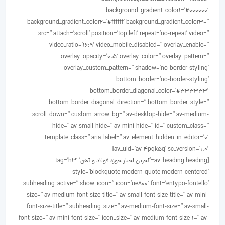
background_gradient_color1=’#000000′
background_gradient_color2=’#ffffff’ background_gradient_color3=”
src=” attach=’scroll’ position=’top left’ repeat=’no-repeat’ video=”
video_ratio=’16:9′ video_mobile_disabled=” overlay_enable=”
overlay_opacity=’0.5′ overlay_color=” overlay_pattern=”
overlay_custom_pattern=” shadow=’no-border-styling’
bottom_border=’no-border-styling’
bottom_border_diagonal_color=’#333333′
bottom_border_diagonal_direction=” bottom_border_style=”
scroll_down=” custom_arrow_bg=” av-desktop-hide=” av-medium-
hide=” av-small-hide=” av-mini-hide=” id=” custom_class=”
template_class=” aria_label=” av_element_hidden_in_editor=’0′
av_uid=’av-4pqk5q’ sc_version=’1.0′]
[av_heading heading=’آخرین اخبار حوزه فولاد و آهن’ tag=’h3′
style=’blockquote modern-quote modern-centered’
subheading_active=” show_icon=” icon=’ue800′ font=’entypo-fontello’
size=” av-medium-font-size-title=” av-small-font-size-title=” av-mini-
font-size-title=” subheading_size=” av-medium-font-size=” av-small-
font-size=” av-mini-font-size=” icon_size=” av-medium-font-size-1=” av-