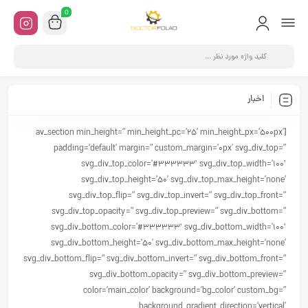
0
اخبار
[av_section min_height=” min_height_pc=’25’ min_height_px=’500px’
padding=’default’ margin=” custom_margin=’0px’ svg_div_top=”
svg_div_top_color=’#333333′ svg_div_top_width=’100′
svg_div_top_height=’50’ svg_div_top_max_height=’none’
svg_div_top_flip=” svg_div_top_invert=” svg_div_top_front=”
svg_div_top_opacity=” svg_div_top_preview=” svg_div_bottom=”
svg_div_bottom_color=’#333333′ svg_div_bottom_width=’100′
svg_div_bottom_height=’50’ svg_div_bottom_max_height=’none’
svg_div_bottom_flip=” svg_div_bottom_invert=” svg_div_bottom_front=”
svg_div_bottom_opacity=” svg_div_bottom_preview=”
color=’main_color’ background=’bg_color’ custom_bg=”
background_gradient_direction=’vertical’