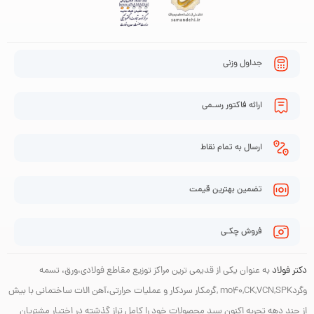
جداول وزنی
ارائه فاکتور رسـمی
ارسال به تمام نقاط
تضمین بهترین قیمت
فروش چکـی
دکتر فولاد
به عنوان یکی از قدیمی ترین مراکز توزیع مقاطع فولادی،ورق، تسمه
وگردmo40,CK,VCN,SPK ,گرمکار سردکار و عملیات حرارتی،آهن الات ساختمانی با بیش
از چند دهه تجربه اکنون سبد محصولات خود را کامل تراز گذشته در اختیار مشتریان