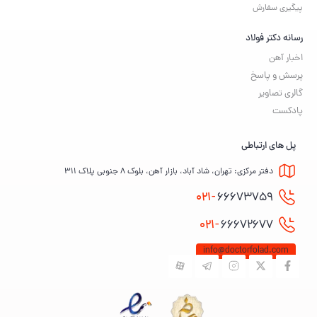
پیگیری سفارش
رسانه دکتر فولاد
اخبار آهن
پرسش و پاسخ
گالری تصاویر
پادکست
پل های ارتباطی
دفتر مرکزی: تهران، شاد آباد، بازار آهن، بلوک ۸ جنوبی پلاک ۳۱۱
021-
66673759
021-
66672677
info@doctorfolad.com