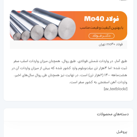
فولاد mo40 تهران
طبق آمار، در واردات شمش فولادی، طبق روال، همچنان میزان واردات اسلب صفر
ثبت شده؛ اما ۴هزار تن بیلت‌‌‌وبلوم وارد کشور شده که بیش از میزان واردات آن در
هشت‌ماهه ١۴٠٠ (۲هزار تن) است. در نهایت نیز همچنان طی روال سال‌های اخیر،
واردات آهن اسفنجی به کشور صفر است.
[/av_textblock]
دسته‌های محصولات
پروفیل