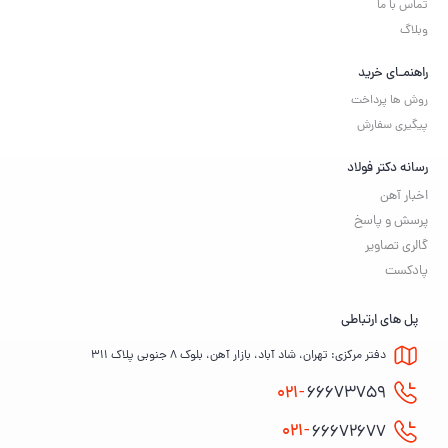
تماس با ما
وبلاگ
راهنمـای خرید
روش ها پرداخت
پیگیری سفارش
رسانه دکتر فولاد
اخبار آهن
پرسش و پاسخ
گالری تصاویر
پادکست
پل های ارتباطی
دفتر مرکزی: تهران، شاد آباد، بازار آهن، بلوک ۸ جنوبی پلاک ۳۱۱
021-
66673759
021-
66672677