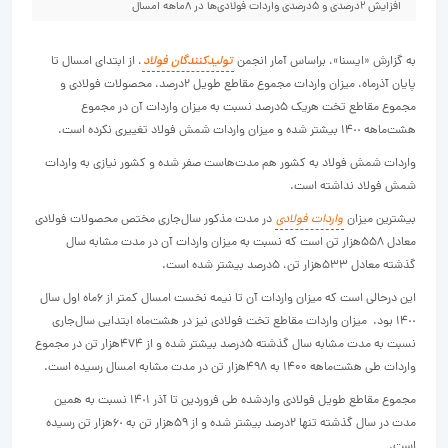
افزایش ٢درصدی و ۵درصدی واردات فولادی‌‌‌ها در ٨ماهه امسال
به گزارش «ایسنا»، براساس آمار انجمن
تولیدکنندگان فولاد
، از ابتدای امسال تا
پایان آذرماه، میزان واردات مجموع مقاطع طویل ۲درصد، محصولات فولادی و
مجموع مقاطع تخت هریک ۵‌درصد نسبت به میزان واردات آن در مجموع
هشت‌ماهه ١۴٠٠ بیشتر شده و میزان واردات شمش فولاد تغییری نکرده است.
واردات شمش فولاد به کشور هم مدت‌‌‌هاست صفر شده و کشور نیازی به واردات
شمش فولاد نداشته است.
بیشترین میزان
واردات فولادی
در مدت مذکور سال‌جاری مختص محصولات فولادی
معادل ۵۵٨‌هزار تن است که نسبت به میزان واردات آن در مدت مشابه سال
گذشته معادل ۵٣٣‌هزار تن، ۵‌درصد بیشتر شده است.
این درحالی است که میزان واردات آن تا نیمه نخست امسال کمتر از ۶ماه اول سال
١۴٠٠ بود. میزان واردات مقاطع تخت فولادی نیز در هشت‌ماه ابتدایی سال‌جاری
نسبت به مدت مشابه سال گذشته ۵‌درصد بیشتر شده و از ۴٧۴‌هزار تن در مجموع
واردات طی هشت‌ماهه ۱۴۰۰ به ۴٩٨‌هزار تن در مدت مشابه امسال رسیده است.
مجموع مقاطع طویل فولادی واردشده طی فروردین تا آذر ١۴٠١ نسبت به همین
مدت در سال گذشته تنها ۲‌درصد بیشتر شده و از ۵٩‌هزار تن به ۶٠‌هزار تن رسیده
است.