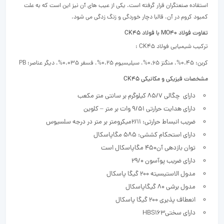
استفاده صنعتگران قرار گرفته است. یکی از عیب های آن نیز این است که به علت
کمبود کروم در آن، قالبا دچار خوردگی و زنگ زدگی می شود.
تفاوت فولاد MO40 با فولاد CK45
ترکیب شیمیایی فولاد CK45 :
کربن: 0.45%، منگنز 0.65%، سیلیسیوم 0.25%، فسفر 0.035%، دیگر عناصر: PB
مشخصات فیزیکی و مکانیکی CK45
دارای چگالی 85/7 کیلوگرم بر سانتی متر مکعب
دارای هدایت حرارتی 9/51 وات بر متر – کلوین
ضریب انبساط حرارتی: 2/11میکرومتر بر متر در درجه سلسیوس
دارای استحکام کششی: 585 مگاپاسکال
توان بازدهی آن450 مگاپاسکال است
دارای ضریب پوآسون 29/0
مدول الاستیسیته 200 گیگا پاسکال
مدول برشی 80 گیگاپاسکال
انعطاف پذیری 200 گیگا پاسکال
دارای سختیHBS163