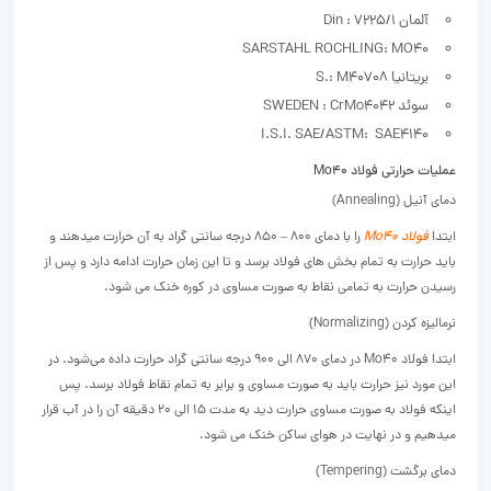
آلمان Din : 7225/1
SARSTAHL ROCHLING: MO40
بریتانیا S.: M40708
سوئد SWEDEN : CrMo4042
I.S.I. SAE/ASTM: SAE4140
عملیات حرارتی فولاد Mo40
دمای آنیل (Annealing)
ابتدا
فولاد Mo40
را با دمای 800 – 850 درجه سانتی گراد به آن حرارت میدهند و
باید حرارت به تمام بخش های فولاد برسد و تا این زمان حرارت ادامه دارد و پس از
رسیدن حرارت به تمامی نقاط به صورت مساوی در کوره خنک می شود.
نرمالیزه کردن (Normalizing)
ابتدا فولاد Mo40 در دمای 870 الی 900 درجه سانتی گراد حرارت داده می‌شود. در
این مورد نیز حرارت باید به صورت مساوی و برابر به تمام نقاط فولاد برسد. پس
اینکه فولاد به صورت مساوی حرارت دید به مدت 15 الی 20 دقیقه آن را در آب قرار
میدهیم و در نهایت در هوای ساکن خنک می شود.
دمای برگشت (Tempering)