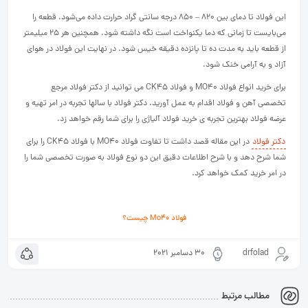
این فولاد تا دمای بین ۸۲۰ – ۸۵۰ درجه سانتی گراد حرارت داده می‌شود. قطعه را
می‌بایست تا زمانی که دما یکنواخت است نگه داشته شود. همچنین هر ۲۵ میلیمتر
از قطعه باید به مدت ده تا پانزده دقیقه خیس شود. در نهایت این فولاد در هوای
آزاد و به آرامی خنک شود.
برای خرید انواع فولاد MO40 و فولاد CK45 می توانید از دکتر فولاد مرجع
تخصصی آهن و فولاد اقدام به عمل آورید. دکتر فولاد با سالها تجربه در امر تهیه و
عرضه فولاد بهترین تجربه ی خرید فولاد آلیاژی را برای شما رقم خواهد زد.
دکتر فولاد
در این مقاله قصد داشت تا تفاوت فولاد MO40 با فولاد CK45 را برای
شما شرح دهد و با شرح اطلاعات دقیق این دو نوع فولاد به صورت تخصصی شما را
در امر خرید کمک خواهد کرد.
فولاد Mo40 چیست؟
drfolad
30 دسامبر 2021
مطالب مرتبط