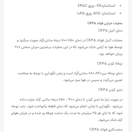
استانداردEN : ورق E45C
استاندارد AISI: ورق ۱۰۴۵
عملیات حرارتی فولاد CK45
دمای آنیل CK45
عملیات آنیل فولاد CK45 در دمای 650-700 درجه سانتی‌گراد صورت میگیرد و
توسط هوا به آرامی خنک می‌شود.که در این عملیات بیشترین میزان سختی 207
برینل خواهد بود.
نرماله کردن CK45
دمای نرماله بین840-880 سانتی‌گراد است و زمان نگهداری با توجه به ضخامت
تعیین می‌گردد و سپس در هوا سرد می‌شود.
تمپر کردن CK45
در صورت نیاز به تمپر کردن تا دمای 400 – 650 درجه سانتی گراد حرارت داده
می‌شود. نگهداری تا زمانی انجام می‌شود که دمای قطعه یکنواخت شود. باید توجه
شود که به ازای هر 25 میلیمتر به مدت یک ساعت غوطه ور شده و در جریان هوای
آرام خنک می‌شود.
سخت‌کاری فولاد CK45