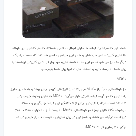
همانطور که میدانید فولاد ها دارای انواع مختلفی هستند که هر کدام از این فولاد
ها دارای کاربرد خاص خودشان و همچنین خواص خاصی هستند که نسبت به یک
دیگر متمایز می شوند. در این مقاله قصد داریم دو نوع فولاد پر کاربرد و ارزشمند را
برای شما مقایسه کنیم و عمده تفاوت آنها برای شما بنویسم.
MO40:
جز فولادهای کم آلیاژ Mo40 می باشد، از آلیاژهای کروم نیکل بوده و به همین دلیل
به عنوان که در گروه فولاد آلیاژی قرار میگیرد. MO40 به دلیل وجود کروم ترد و
شکننده است.البته با افزودن نیکل از شکنندگی این فولاد جلوگیری و کاسته
میشود. نکته قابل توجه در فولادهای Mo40 مقاومت آنها تا حرارت 500 تا 600
درجه سانتیگراد می باشد و همچنین در برابر سایش مقاومت بسیار خوبی دارند.
ترکیب شیمایی فولاد MO40: