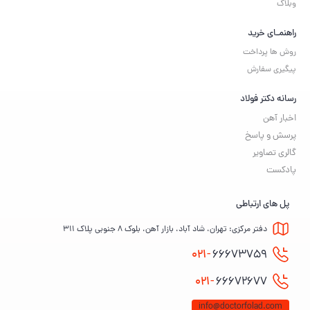
وبلاگ
راهنمـای خرید
روش ها پرداخت
پیگیری سفارش
رسانه دکتر فولاد
اخبار آهن
پرسش و پاسخ
گالری تصاویر
پادکست
پل های ارتباطی
دفتر مرکزی: تهران، شاد آباد، بازار آهن، بلوک ۸ جنوبی پلاک ۳۱۱
021-
66673759
021-
66672677
info@doctorfolad.com