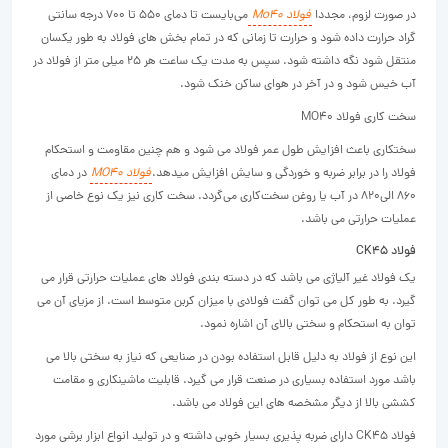
در صورت لزوم، مجددا
فولاد Mo40
می‌بایست تا دمای 550 تا 700 درجه سانتی
گراد حرارت داده شود و حرارت تا زمانی که در تمام بخش های فولاد به طور یکسان
منتقل شود نگه داشته شود. سپس به مدت یک ساعت هر 25 میلی متر از فولاد در
آب خیس شود و در آخر در هوای ساکن خنک شود.
سخت کاری فولاد MO40
سختکاری باعث افزایش طول عمر فولاد می شود و هم چنین مقاومت و استحکام
فولاد را در برابر ضربه و خوردگی و سایش افزایش میدهد.
فولاد MO40
در دمای
۸۶۰ الی۸۲۰ در آب یا روغن سخت‌کاری می‌گردد. سخت کاری نیز یک نوع خاصی از
عملیات حرارتی می باشد.
فولاد CK45
یک فولاد غیر آلیاژی می باشد که در دسته بندی فولاد های عملیات حرارتی قرار می
گیرد. به طور کل می توان گفت فولادی با میزان کربن متوسط است. از مزیای آن می
توان به استحکام و سختی بالای آن اشاره نمود.
این نوع از فولاد به دلیل قابل استفاده بودن در صنایعی که نیاز به سختی بالا می
باشد مورد استفاده بسیاری در صنعت قرار می گیرد. قابلیت ماشینکاری و مقامت
کششی بالا از دیگر مشخصه های این فولاد می باشد.
فولاد CK45 دارای ضربه پذیری بسیار خوبی داشته و در تولید انواع ابزار برشی مورد