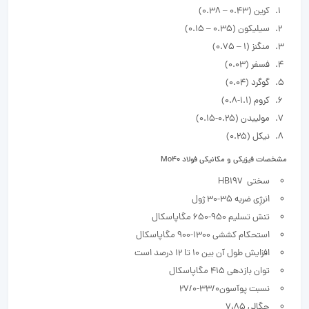
کرین (0.43 – 0.38)
سیلیکون (0.35 – 0.15)
منگنز (1 – 0.75)
فسفر (0.03)
گوگرد (0.04)
کروم (1.1-0.8)
مولیبدن (0.25-0.15)
نیکل (0.25)
مشخصات فیزیکی و مکانیکی فولاد Mo40
سختی HB197
انرژِی ضربه 35-30 ژول
تنش تسلیم 950-650 مگاپاسکال
استحکام کششی 1300-900 مگاپاسکال
افزایش طول آن بین 10 تا 12 درصد است
توان بازدهی 415 مگاپاسکال
نسبت پوآسون33/0-27/0
چگالی 7،85