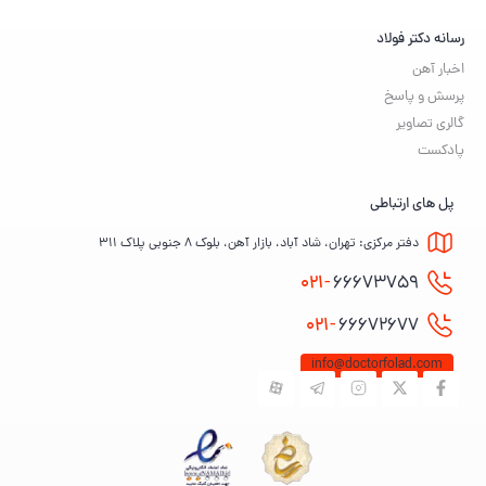
رسانه دکتر فولاد
اخبار آهن
پرسش و پاسخ
گالری تصاویر
پادکست
پل های ارتباطی
دفتر مرکزی: تهران، شاد آباد، بازار آهن، بلوک ۸ جنوبی پلاک ۳۱۱
021-
66673759
021-
66672677
info@doctorfolad.com