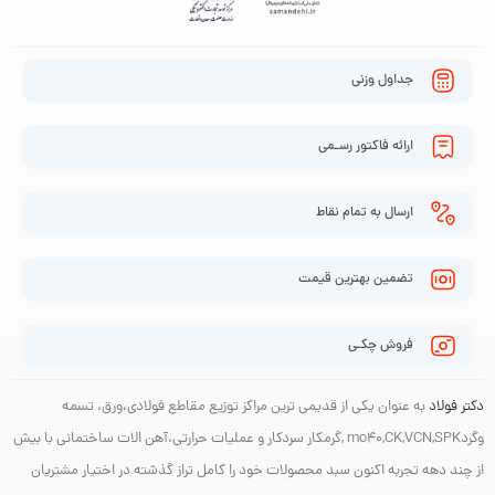
جداول وزنی
ارائه فاکتور رسـمی
ارسال به تمام نقاط
تضمین بهترین قیمت
فروش چکـی
دکتر فولاد
به عنوان یکی از قدیمی ترین مراکز توزیع مقاطع فولادی،ورق، تسمه
وگردmo40,CK,VCN,SPK ,گرمکار سردکار و عملیات حرارتی،آهن الات ساختمانی با بیش
از چند دهه تجربه اکنون سبد محصولات خود را کامل تراز گذشته در اختیار مشتریان