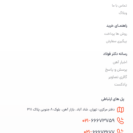
تماس با ما
وبلاگ
راهنمـای خرید
روش ها پرداخت
پیگیری سفارش
رسانه دکتر فولاد
اخبار آهن
پرسش و پاسخ
گالری تصاویر
پادکست
پل های ارتباطی
دفتر مرکزی: تهران، شاد آباد، بازار آهن، بلوک ۸ جنوبی پلاک ۳۱۱
021-
66673759
021-
66672677