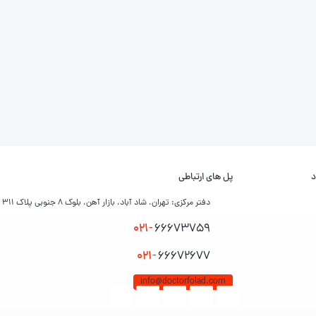
د
پل های ارتباطی
دفتر مرکزی: تهران، شاد آباد، بازار آهن، بلوک ۸ جنوبی پلاک ۳۱۱
021-
66673759
021-
66672677
info@doctorfolad.com