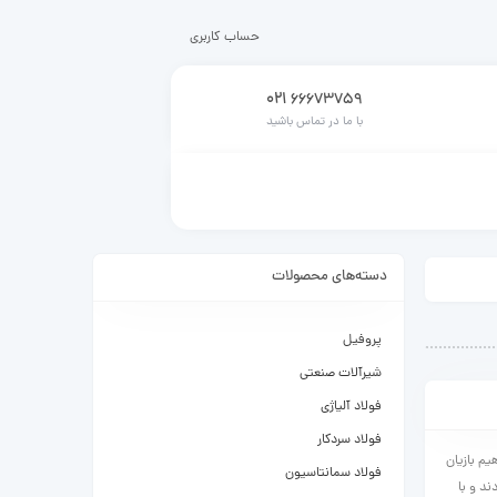
حساب کاربری
021
66673759
با ما در تماس باشید
دسته‌های محصولات
پروفیل
شیرآلات صنعتی
فولاد آلیاژی
فولاد سردکار
م بازیان
فولاد سمانتاسیون
د و با