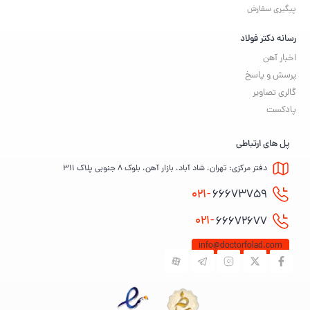
پیگیری سفارش
رسانه دکتر فولاد
اخبار آهن
پرسش و پاسخ
گالری تصاویر
پادکست
پل های ارتباطی
دفتر مرکزی: تهران، شاد آباد، بازار آهن، بلوک ۸ جنوبی پلاک ۳۱۱
021-
66673759
021-
66672677
info@doctorfolad.com