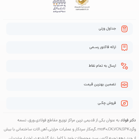
جداول وزنی
ارائه فاکتور رسـمی
ارسال به تمام نقاط
تضمین بهترین قیمت
فروش چکـی
دکتر فولاد
به عنوان یکی از قدیمی ترین مراکز توزیع مقاطع فولادی،ورق، تسمه
وگردmo40,CK,VCN,SPK ,گرمکار سردکار و عملیات حرارتی،آهن الات ساختمانی با بیش
از چند دهه تجربه اکنون سبد محصولات خود را کامل تراز گذشته در اختیار مشتریان