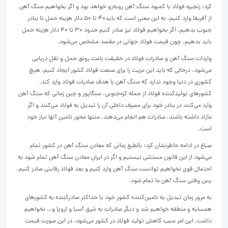
کرد: زنجیره فولاد با کمبود سنگ آهن روبه‌رو خواهد بود و اگر بخواهیم سنگ آهن
از آفریقا وارد کنیم، به این معنی است که باید۴۰ تا ۵۰ دلار هزینه حمل تا بنادر
جنوب بدهیم، اگر بخواهیم فولاد نیز صادر کنیم حدود ۳۰ تا ۴۰ دلار هزینه حمل
باید ‌‌بدهیم، چون قیمت فولاد جهانی در مقصد مشخص می‌شود.
واردات سنگ آهن و صادرات فولاد در حقیقت باعث رونق حمل و نقل دریایی
می‌شود، درحالی که باید این مزیت را برای صنعت فولاد کشور ایجاد کنیم، هیچ
کشوری در دنیا وجود ندارد که سنگ آهن با هدف صادرات فولاد وارد کند.
کشورهای تولیدکننده فولاد از جمله کره‌‌جنوبی، سنگاپور و چین زمانی که سنگ آهن
وارد می‌کنند در بنادر خود برای مصرف داخلی آن را تبدیل به فولاد می‌کنند و اگر
مازاد داشته باشند، صادرات هم انجام می‌دهند، منتها محور تامین آنها نیاز خود
است.
صباغ در ادامه خاطرنشان کرد: بالطبع زمانی که معادن سنگ آهن در کشور تمام
می‌شود از این قانون مستثنی نیستیم و اگر در ایران معادن سنگ آهن تمام ‌‌شود به
احتمال قوی نخواهیم توانست سنگ آهن وارد کنیم و بعد فولاد رقابتی صادر کنیم.
پس وقتی سنگ آهن ما تمام شود،
به مرور زمان تبدیل به تامین‌‌کننده کشور خود یا حداکثر صادرکننده به کشورهای
همسایه و منطقه خواهیم شد و دیگر صادرات به شرق آسیا و اروپا و… نخواهیم
داشت. این امر سبب کاهش تولید فولاد در کشور می‌شود. در این صورت قیمت