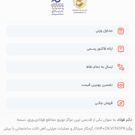
جداول وزنی
ارائه فاکتور رسـمی
ارسال به تمام نقاط
تضمین بهترین قیمت
فروش چکـی
دکتر فولاد
به عنوان یکی از قدیمی ترین مراکز توزیع مقاطع فولادی،ورق، تسمه
وگردmo40,CK,VCN,SPK ,گرمکار سردکار و عملیات حرارتی،آهن الات ساختمانی با بیش