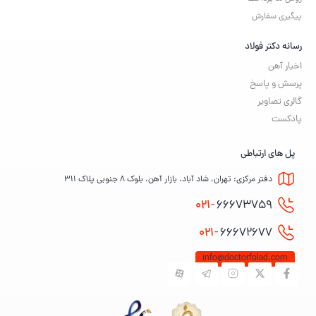
پیگیری سفارش
رسانه دکتر فولاد
اخبار آهن
پرسش و پاسخ
گالری تصاویر
پادکست
پل های ارتباطی
دفتر مرکزی: تهران، شاد آباد، بازار آهن، بلوک ۸ جنوبی پلاک ۳۱۱
021-
66673759
021-
66672677
info@doctorfolad.com