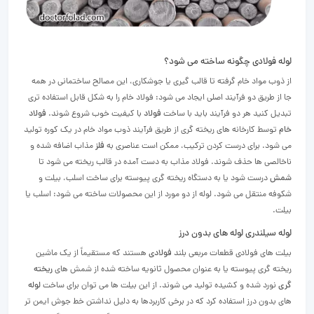
لوله فولادی چگونه ساخته می شود؟
از ذوب مواد خام گرفته تا قالب گیری یا جوشکاری، این مصالح ساختمانی در همه
جا از طریق دو فرآیند اصلی ایجاد می شود:
فولاد خام را به شکل قابل استفاده تری
تبدیل کنید
هر دو فرآیند باید با ساخت
فولاد
با کیفیت خوب شروع شوند.
فولاد
خام
توسط کارخانه های ریخته گری از طریق فرآیند ذوب مواد خام در یک کوره تولید
می شود.
برای درست کردن ترکیب، ممکن است عناصری به
فلز
مذاب اضافه شده و
ناخالصی ها حذف شوند.
فولاد مذاب به دست آمده در قالب ریخته می شود تا
شمش
درست شود یا به دستگاه ریخته گری پیوسته برای ساخت اسلب، بیلت و
شکوفه منتقل می شود.
لوله از دو مورد از این محصولات ساخته می شود: اسلب یا
بیلت.
لوله سیلندری لوله های بدون درز
بیلت های فولادی قطعات مربعی بلند
فولادی
هستند که مستقیماً از یک ماشین
ریخته گری پیوسته یا به عنوان محصول ثانویه ساخته شده از شمش های
ریخته
گری
نورد شده و کشیده تولید می شوند. از این بیلت ها می توان برای ساخت
لوله
های بدون درز استفاده کرد که در برخی کاربردها به دلیل نداشتن خط جوش ایمن تر