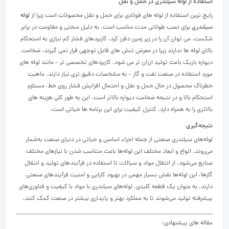
استفاده از لوله سیلندری در حمل و نقل
رایج ترین استفاده از لوله های فولادی برای حمل و نقل محصولات است زیرا از
لوله
سیلندری
برای نصب طولانی مدت مناسب است. به دلیل سختی و مقاومت در برابر
شکست، می توان آن را در زیر زمین دفن کرد. کاربردهای فشار کم نیازی به استحکام
بالای لوله ها ندارند زیرا در معرض تنش های قابل توجهی قرار نمی گیرند. ضخامت
دیواره باریک باعث تولید ارزان تر می شود. کاربردهای تخصصی تر – مانند لوله های
مورد استفاده در صنعت نفت و گاز – به مشخصات دقیق تری نیاز دارند. ماهیت
خطرناک محصول در حال حمل و نقل و احتمال افزایش فشار روی خط، مستلزم
استحکام بالا و در نتیجه ضخامت دیواره بالاتر است. این به طور کلی هزینه های
بالاتری را به همراه دارد. کنترل کیفیت برای این برنامه ها حیاتی است.
نتیجه‌گیری
لوله‌های سیلندری صنعتی از جمله اجزاء اساسی و حیاتی در دنیای صنعت به‌شمار
می‌روند. انواع و ابعاد مختلف این لوله‌ها باعث متناسب شدن با نیازهای مختلف
صنایع می‌شود. از انتقال مواد و سیالات تا استفاده در فرآیندهای تولید و انتقال
گازها، این لوله‌ها نقش بسیار مهمی در بهبود کارایی و امنیت فرآیندهای صنعتی
دارند. به عنوان یک قطعه کلیدی، لوله‌های سیلندری با مواد با کیفیت و فناوری‌های
پیشرفته تولید می‌شوند تا به عملکرد بهتر و پایداری بیشتر در صنعت کمک کنند.
مقاله های پیشنهادی: