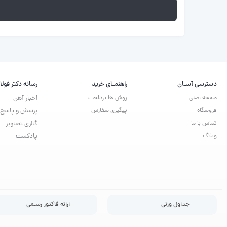
دسترسی آسـان
راهنمـای خرید
رسانه دکتر فولا
صفحه اصلی
روش ها پرداخت
اخبار آهن
فروشگاه
پیگیری سفارش
پرسش و پاسخ
تماس با ما
گالری تصاویر
وبلاگ
پادکست
جداول وزنی
ارائه فاکتور رسـمی