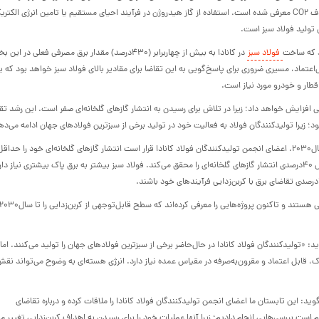
استفاده از هیدروژن در تولید فولاد به‌عنوان یکی از اصلی‌ترین روش‌های حذف CO۲ معرفی شده است. استفاده از گاز هیدروژن در فرآیند احیای مستقیم یا تامین انرژی الکت
ل تولید فولاد سبز است.
د که ساخت
فولاد سبز
در کانادا به بیش از چهاربرابر (۴۳۰درصد) مقدار برق مصرفی فعلی در 
‌اعتماد، مسیری ضروری برای پاسخ‌گویی به این تقاضا برای مقادیر بالای فولاد سبز خواهد بود که بر
قطار و خودرو مورد نیاز است.
 افزایش خواهد داد؛ زیرا در تلاش برای رسیدن به انتشار گازهای گلخانه‌ای صفر است. این رشد تقا
ود؛ زیرا تولیدکنندگان فولاد به فعالیت خود در تولید برخی از سبزترین فولادهای جهان ادامه می‌ده
بخش فولاد کانادا در حال انجام اقداماتی برای کربن‌زدایی بیشتر است. تا سال۲۰۳۰، اعضای انجمن تولیدکنندگان فولاد کانادا قرار است انتشار گازهای گلخانه‌ای خود را حدا
۴۵درصد کاهش دهند که این امر برنامه‌ریزی کانادا در سال۲۰۳۰ برای کاهش ۴۰درصدی انتشار گازهای گلخانه‌ای را محقق می‌کند. فولاد سبز بیشتر به برق پاک بیشتری نی
د: «تولیدکنندگان فولاد کانادا در حال‌حاضر برخی از سبزترین فولادهای جهان را تولید می‌کنند. اما 
پاک، قابل اعتماد و مقرون‌به‌صرفه در مقیاس عمده نیاز دارد. انرژی هسته‌ای به وضوح می‌تواند ن
: این تابستان ما اعضای انجمن تولیدکنندگان فولاد کانادا را ملاقات کرده و درباره تقاضای
است بررسی‌هایی انجام دادیم؛ زیرا آنها عملیات خود را برای رسیدن به اهداف کربن‌زدایی تغییر م