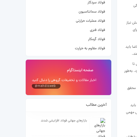
فولاد سردکار
ریکی
فولاد سمانتاسیون
فولاد عملیات حرارتی
این بخش نیاز
ای
فولاد فنری
فولاد گرمکار
ضا باید
فولاد مقاوم به حرارت
ند.
قل تا
صفحه اینستاگرام
از دارد. به‌طور
اخبار مقالات و تخفیفات گروهی را دنبال کنید
@mahdisweb
تولیدکنندگان فولاد کانادا بخش مهمی از زنجیره تامین داخلی آمریکای شمالی هستند و تاکنون پروژه‌هایی را معرفی کرده‌اند که سطح قابل‌توجهی از کربن‌زدایی را تا سال۲۰۳۰ محقق
آخرین مطالب
باید
قش مهمی
بازارهای جهانی فولاد افزایشی شدند
ی‌دهند.