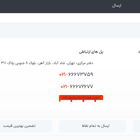
د
پل های ارتباطی
دفتر مرکزی: تهران، شاد آباد، بازار آهن، بلوک ۸ جنوبی پلاک ۳۱۱
021-
66673759
021-
66672677
info@doctorfolad.com
ارسال به تمام نقاط
تضمین بهترین قیمت