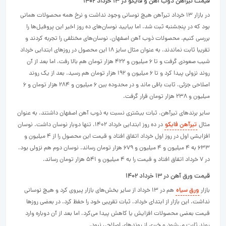
قیمت تیرآهن ذوب آهن و فایکو در ۱۳ خرداد ۱۴۰۲
در بازار ۱۳ خرداد تیرآهن هیچ نوسانی وجود نداشت و نرخ همه محصولات همانی
بود که در پنجشنبه ثبت شد. اما بیایید نوسان‌های ده روز اخیر این پروفیل‌ها را
بررسی کنیم. محصولات ذوب آهن اصفهان، نوسان‌های مختلفی را تجربه کردند و
تقریبا ثابت نماندند. به عنوان مثال سایز ۱۸ این محصول در روزهای ابتدایی خرداد
شیب صعودی گرفت و تا ۶ میلیون و ۴۲۲ هزار تومان هم بالا رفت، اما بعد از آن
روند نزولی پیدا کرد و تا ۶ میلیون و ۱۹۲ هزار تومان هم رسید. بعد از یک روند
اصلاحی جزئی، ثابت باقی ماند و در محدوده بین ۶ میلیون و ۲۸۴ هزار تومان و ۶
میلیون و ۲۳۸ هزار تومان قرار گرفت.
سایر برندهای تیرآهن، ثبات بیشتری نسبت به ذوب آهن اصفهان داشتند. به عنوان
مثال
تیرآهن فایکو
در ده روز ابتدایی خرداد ۱۴۰۲، تنها دوبار نوسان داشت. نوسان
افزایشی اول در روز اول خرداد اتفاق افتاد و قیمت این محصول را از ۴ میلیون و
۶۳۳ به ۴ میلیون و ۴ میلیون و ۶۷۹ هزار تومان رساند. نوسان دوم هم نزولی بود،‌
در ۷ خرداد اتفاق افتاد و قیمت را به ۴ میلیون و ۵۴۱ هزار تومان رساند.
قیمت ورق آهن در ۱۳ خرداد ۱۴۰۲
بازار
ورق سیاه
هم در ۱۳ خرداد از سایر بخش‌های بازار پیروی کرد و هیچ نوسانی
نداشت. این بازار از ابتدای خرداد، ثبات تقریبی خود را حفظ کرد. در بعضی روزها
قیمت بعضی محصولات افزایش یا کاهش پیدا می‌کرد، اما بعد از آن دوباره وارد
روند ثابت می‌شود و خبری از روندهای اصلاحی نبود.